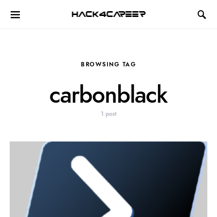
Hack4Career
BROWSING TAG
carbonblack
1 post