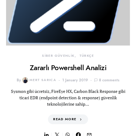
SİBER GÜVENLİK
TÜRKÇE
Zararlı Powershell Analizi
By
MERT SARICA
1 January 2019
8 comments
Sysmon gibi ücretsiz, FireEye HX, Carbon Black Response gibi
ticari EDR (endpoint detection & response) güvenlik
teknolojilerine sahip…
READ MORE