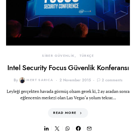
SİBER GÜVENLİK
TÜRKÇE
Intel Security Focus Güvenlik Konferansı
By
MERT SARICA
2 November 2015
2 comments
Leyleği gerçekten havada görmüş olsam gerek ki, 2 ay aradan sonra
eğlencenin merkezi olan Las Vegas‘a yolum tekrar…
READ MORE