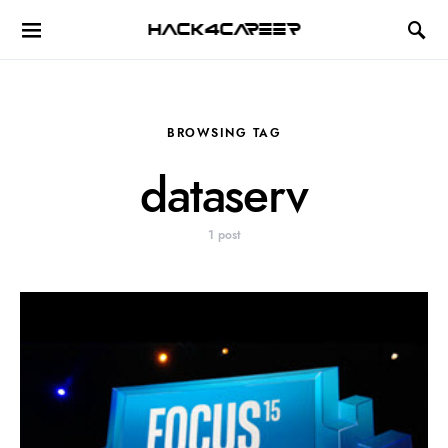
Hack4Career
BROWSING TAG
dataserv
1 post