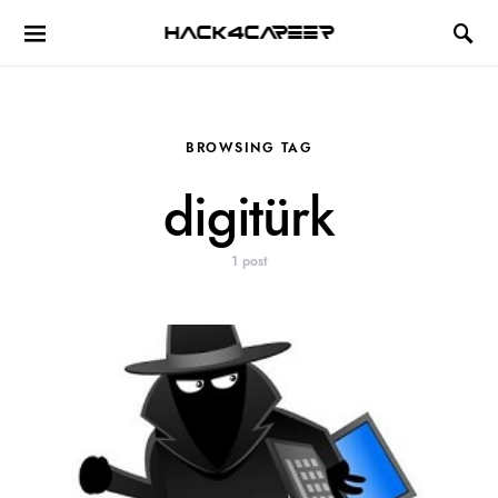
Hack4Career
BROWSING TAG
digitürk
1 post