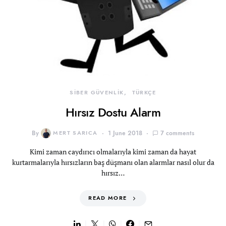
SİBER GÜVENLİK
TÜRKÇE
Hırsız Dostu Alarm
By
MERT SARICA
1 June 2018
7 comments
Kimi zaman caydırıcı olmalarıyla kimi zaman da hayat
kurtarmalarıyla hırsızların baş düşmanı olan alarmlar nasıl olur da
hırsız…
READ MORE