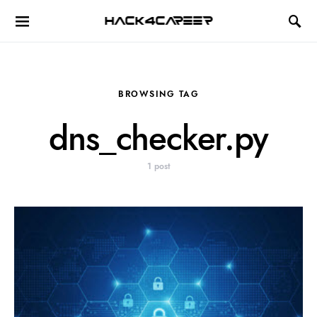
Hack4Career
BROWSING TAG
dns_checker.py
1 post