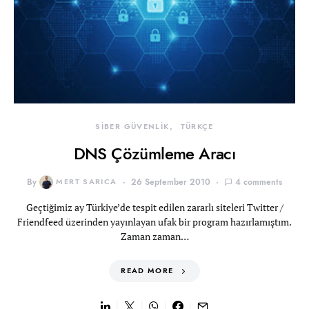
SİBER GÜVENLİK
TÜRKÇE
DNS Çözümleme Aracı
By
MERT SARICA
26 September 2010
4 comments
Geçtiğimiz ay Türkiye’de tespit edilen zararlı siteleri Twitter /
Friendfeed üzerinden yayınlayan ufak bir program hazırlamıştım.
Zaman zaman…
READ MORE