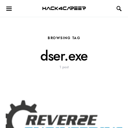
Hack4Career
BROWSING TAG
dser.exe
1 post