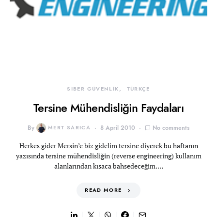
SİBER GÜVENLİK
TÜRKÇE
Tersine Mühendisliğin Faydaları
By
MERT SARICA
8 April 2010
No comments
Herkes gider Mersin’e biz gidelim tersine diyerek bu haftanın
yazısında tersine mühendisliğin (reverse engineering) kullanım
alanlarından kısaca bahsedeceğim.…
READ MORE