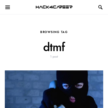
Hack4Career
BROWSING TAG
dtmf
1 post