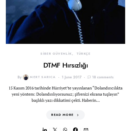
SİBER GÜVENLİK
TÜRKÇE
DTMF Hırsızlığı
By
MERT SARICA
1 June 2017
18 comments
15 Kasım 2016 tarihinde Hürriyet’te yayınlanan “Dolandırıcılıkta
yeni yöntem: Dolandırılıyorsunuz; şifrenizi ekrana tuşlayın”
başlıklı yazı dikkatimi çekti. Haberin…
READ MORE