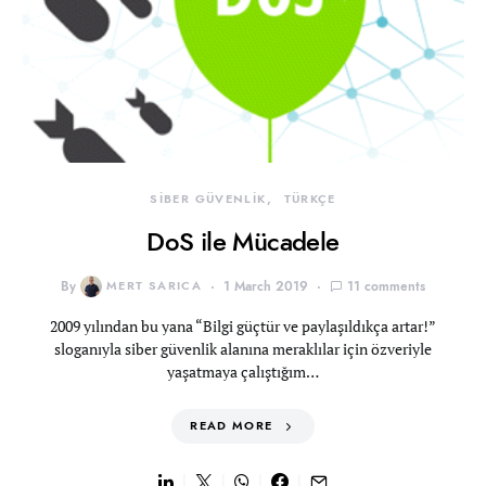
SİBER GÜVENLİK
TÜRKÇE
DoS ile Mücadele
By
MERT SARICA
1 March 2019
11 comments
2009 yılından bu yana “Bilgi güçtür ve paylaşıldıkça artar!”
sloganıyla siber güvenlik alanına meraklılar için özveriyle
yaşatmaya çalıştığım…
READ MORE