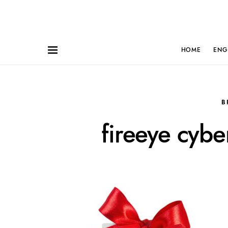
HOME
ENG
B
fireeye cyb