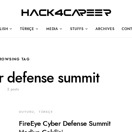
Hack4Career
LISH
TÜRKÇE
MEDIA
STUFFS
ARCHIVES
CONT
ROWSING TAG
er defense summit
2 posts
DUYURU
TÜRKÇE
FireEye Cyber Defense Summit