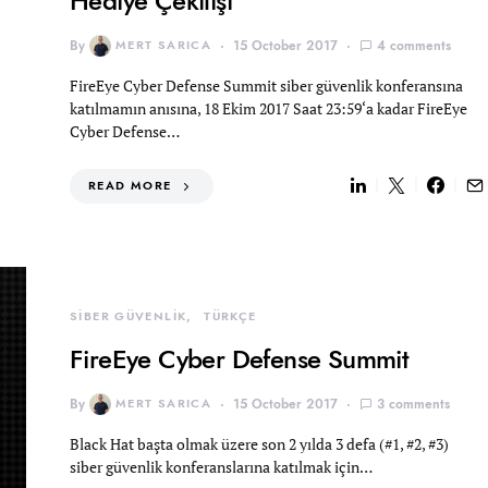
Hediye Çekilişi
By
MERT SARICA
15 October 2017
4 comments
FireEye Cyber Defense Summit siber güvenlik konferansına
katılmamın anısına, 18 Ekim 2017 Saat 23:59‘a kadar FireEye
Cyber Defense…
READ MORE
SİBER GÜVENLİK
TÜRKÇE
FireEye Cyber Defense Summit
By
MERT SARICA
15 October 2017
3 comments
Black Hat başta olmak üzere son 2 yılda 3 defa (#1, #2, #3)
siber güvenlik konferanslarına katılmak için…