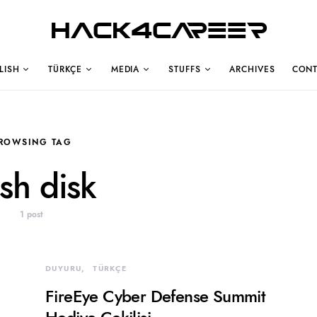
Hack4Career
LISH
TÜRKÇE
MEDIA
STUFFS
ARCHIVES
CONT
ROWSING TAG
ash disk
1 post
DUYURU
TÜRKÇE
FireEye Cyber Defense Summit