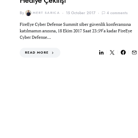
Hediye Çekilişi
By
MERT SARICA
15 October 2017
4 comments
FireEye Cyber Defense Summit siber güvenlik konferansına
katılmamın anısına, 18 Ekim 2017 Saat 23:59‘a kadar FireEye
Cyber Defense…
READ MORE