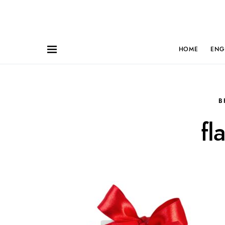
HOME
ENG
B
fl