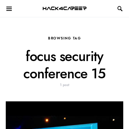
Hack4Career
BROWSING TAG
focus security
conference 15
1 post