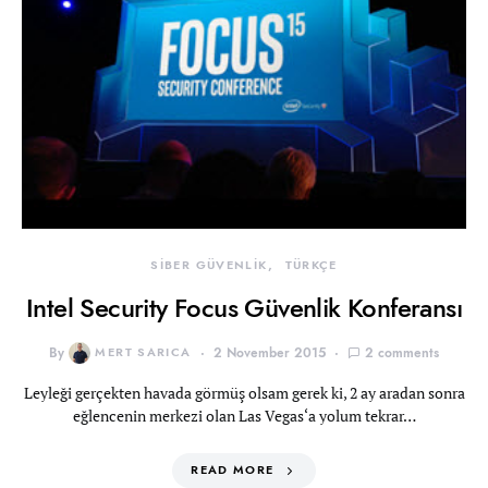
SİBER GÜVENLİK
TÜRKÇE
Intel Security Focus Güvenlik Konferansı
By
MERT SARICA
2 November 2015
2 comments
Leyleği gerçekten havada görmüş olsam gerek ki, 2 ay aradan sonra
eğlencenin merkezi olan Las Vegas‘a yolum tekrar…
READ MORE