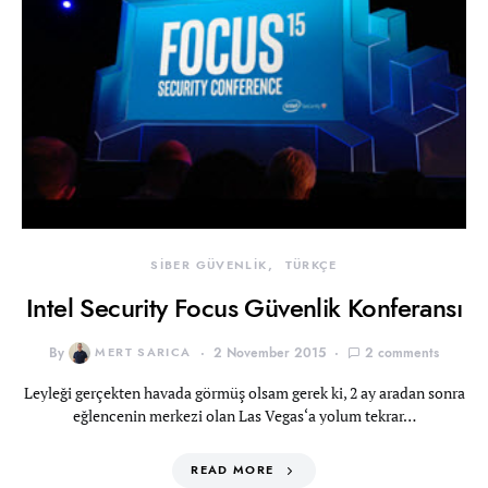
SİBER GÜVENLİK
TÜRKÇE
Intel Security Focus Güvenlik Konferansı
By
MERT SARICA
2 November 2015
2 comments
Leyleği gerçekten havada görmüş olsam gerek ki, 2 ay aradan sonra
eğlencenin merkezi olan Las Vegas‘a yolum tekrar…
READ MORE