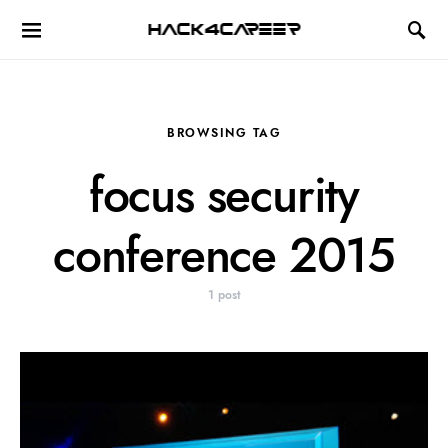
Hack4Career
BROWSING TAG
focus security
conference 2015
1 post