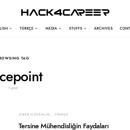
Hack4Career
LISH
TÜRKÇE
MEDIA
STUFFS
ARCHIVES
CONT
ROWSING TAG
rcepoint
1 post
SİBER GÜVENLİK
TÜRKÇE
Tersine Mühendisliğin Faydaları