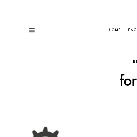
HOME
ENG
B
fo