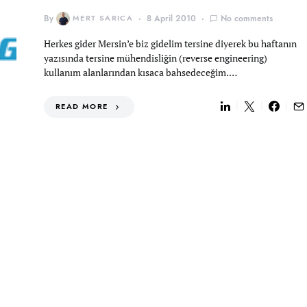
By
MERT SARICA
8 April 2010
No comments
Herkes gider Mersin’e biz gidelim tersine diyerek bu haftanın
yazısında tersine mühendisliğin (reverse engineering)
kullanım alanlarından kısaca bahsedeceğim.…
READ MORE