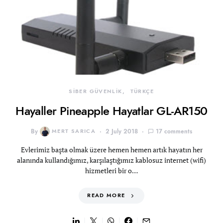
SİBER GÜVENLİK
TÜRKÇE
Hayaller Pineapple Hayatlar GL-AR150
By
MERT SARICA
2 July 2018
17 comments
Evlerimiz başta olmak üzere hemen hemen artık hayatın her
alanında kullandığımız, karşılaştığımız kablosuz internet (wifi)
hizmetleri bir o…
READ MORE