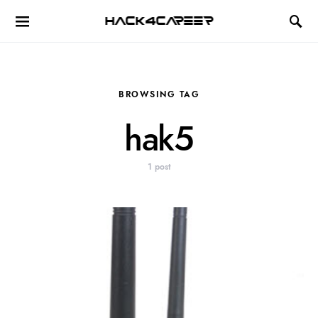
Hack4Career
BROWSING TAG
hak5
1 post