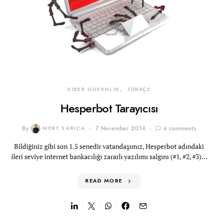
SİBER GÜVENLİK
TÜRKÇE
Hesperbot Tarayıcısı
By
MERT SARICA
7 November 2014
4 comments
Bildiğiniz gibi son 1.5 senedir vatandaşımız, Hesperbot adındaki
ileri seviye internet bankacılığı zararlı yazılımı salgını (#1, #2, #3)…
READ MORE