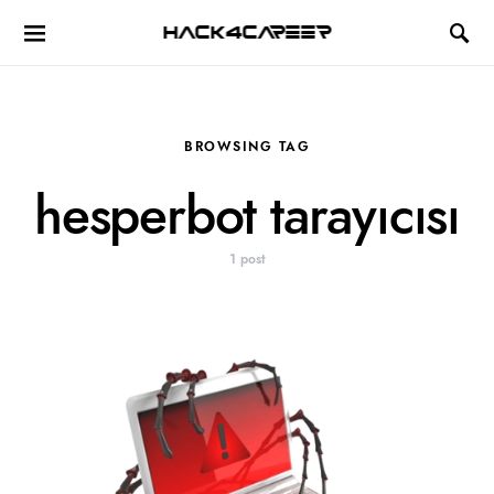
Hack4Career
BROWSING TAG
hesperbot tarayıcısı
1 post