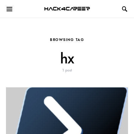
Hack4Career
BROWSING TAG
hx
1 post