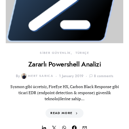
SİBER GÜVENLİK
TÜRKÇE
Zararlı Powershell Analizi
By
MERT SARICA
1 January 2019
8 comments
Sysmon gibi ücretsiz, FireEye HX, Carbon Black Response gibi
ticari EDR (endpoint detection & response) güvenlik
teknolojilerine sahip…
READ MORE