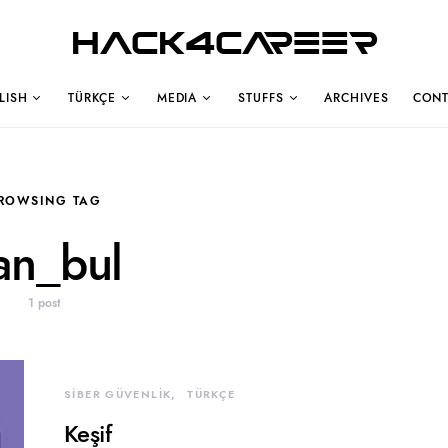
Hack4Career
LISH
TÜRKÇE
MEDIA
STUFFS
ARCHIVES
CONT
ROWSING TAG
lan_bul
1 post
SİBER GÜVENLİK
TÜRKÇE
Keşif