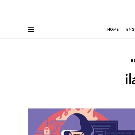
HOME
ENG
B
i