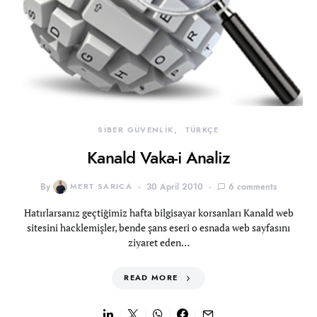
SİBER GÜVENLİK
TÜRKÇE
Kanald Vaka-i Analiz
By
MERT SARICA
30 April 2010
6 comments
Hatırlarsanız geçtiğimiz hafta bilgisayar korsanları Kanald web
sitesini hacklemişler, bende şans eseri o esnada web sayfasını
ziyaret eden…
READ MORE