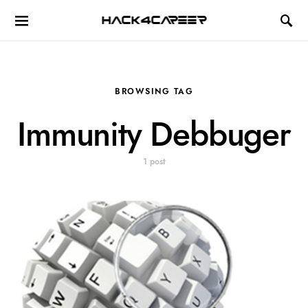
Hack4Career
BROWSING TAG
Immunity Debbuger
1 post