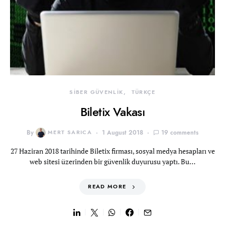
SİBER GÜVENLİK
TÜRKÇE
Biletix Vakası
By
MERT SARICA
1 August 2018
19 comments
27 Haziran 2018 tarihinde Biletix firması, sosyal medya hesapları ve
web sitesi üzerinden bir güvenlik duyurusu yaptı. Bu…
READ MORE