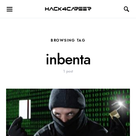
Hack4Career
BROWSING TAG
inbenta
1 post