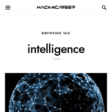
Hack4Career
BROWSING TAG
intelligence
1 post