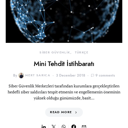
SİBER GÜVENLİK
TÜRKÇE
Mini Tehdit İstihbaratı
By
MERT SARICA
3 December 2018
9 comments
Siber Güvenlik Merkezleri tarafından kurumlara gerçekleştirilen
hedefli siber saldırıları tespit etmenin ve engellemenin öneminin
yüksek olduğu günümüzde, basit…
READ MORE