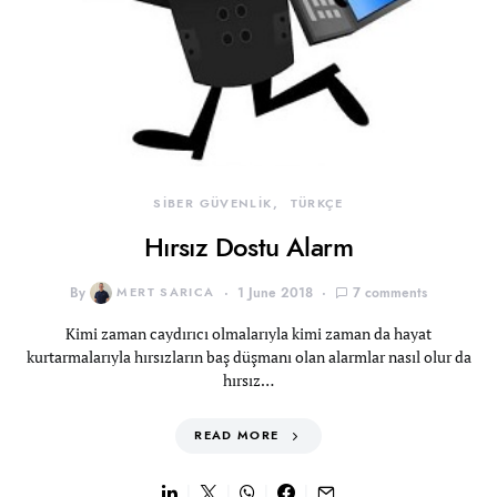
SİBER GÜVENLİK
TÜRKÇE
Hırsız Dostu Alarm
By
MERT SARICA
1 June 2018
7 comments
Kimi zaman caydırıcı olmalarıyla kimi zaman da hayat
kurtarmalarıyla hırsızların baş düşmanı olan alarmlar nasıl olur da
hırsız…
READ MORE