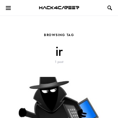
Hack4Career
BROWSING TAG
ir
1 post