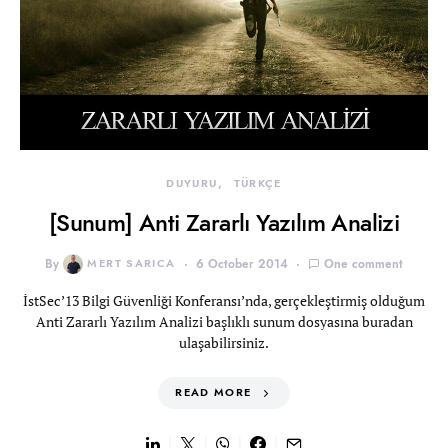
DUYURU
TÜRKÇE
[Sunum] Anti Zararlı Yazılım Analizi
By
MERT SARICA
6 October 2014
One comment
İstSec’13 Bilgi Güvenliği Konferansı’nda, gerçekleştirmiş olduğum
Anti Zararlı Yazılım Analizi başlıklı sunum dosyasına buradan
ulaşabilirsiniz.
READ MORE