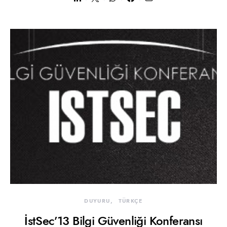
DUYURU
TÜRKÇE
İstSec’13 Bilgi Güvenliği Konferansı