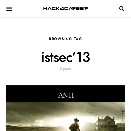
Hack4Career
BROWSING TAG
istsec’13
2 posts