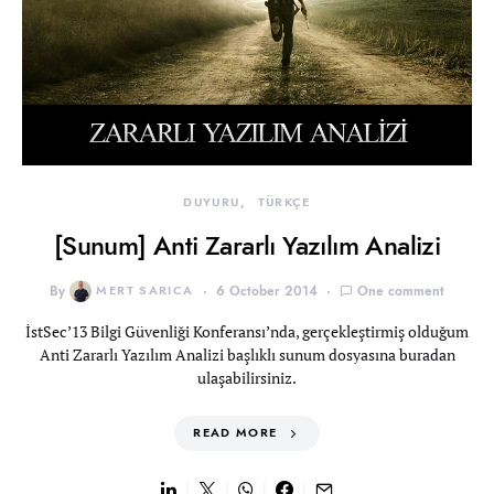
DUYURU
TÜRKÇE
[Sunum] Anti Zararlı Yazılım Analizi
By
MERT SARICA
6 October 2014
One comment
İstSec’13 Bilgi Güvenliği Konferansı’nda, gerçekleştirmiş olduğum
Anti Zararlı Yazılım Analizi başlıklı sunum dosyasına buradan
ulaşabilirsiniz.
READ MORE