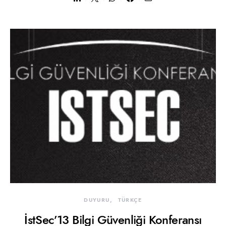
DUYURU
TÜRKÇE
İstSec’13 Bilgi Güvenliği Konferansı