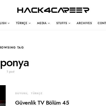
Hack4Career
LISH
TÜRKÇE
MEDIA
STUFFS
ARCHIVES
CONT
ROWSING TAG
aponya
1 post
DUYURU
TÜRKÇE
Güvenlik TV Bölüm 45