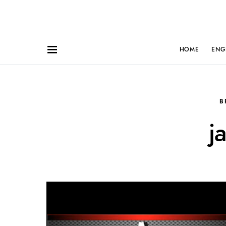
HOME
ENG
B
j