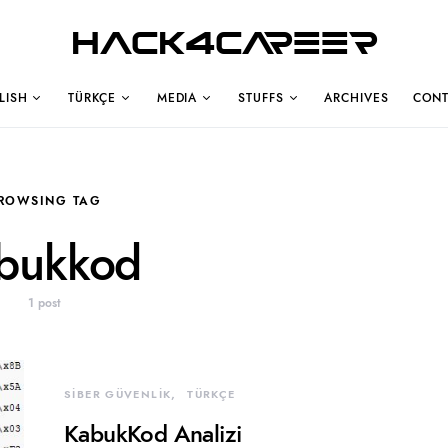
Hack4Career
LISH
TÜRKÇE
MEDIA
STUFFS
ARCHIVES
CONT
ROWSING TAG
bukkod
1 post
SİBER GÜVENLİK
TÜRKÇE
KabukKod Analizi