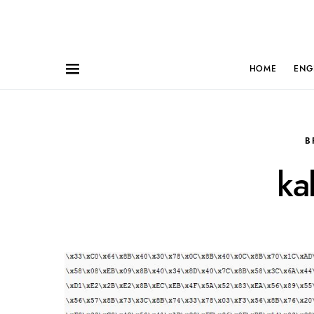
HOME
ENG
B
ka