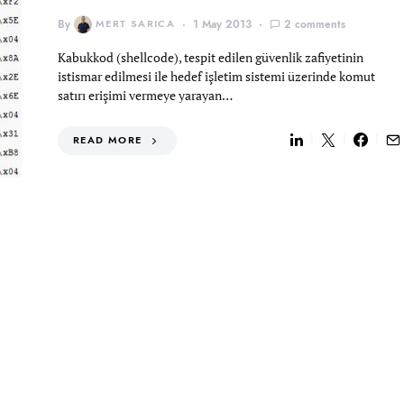
By
MERT SARICA
1 May 2013
2 comments
Kabukkod (shellcode), tespit edilen güvenlik zafiyetinin
istismar edilmesi ile hedef işletim sistemi üzerinde komut
satırı erişimi vermeye yarayan…
READ MORE