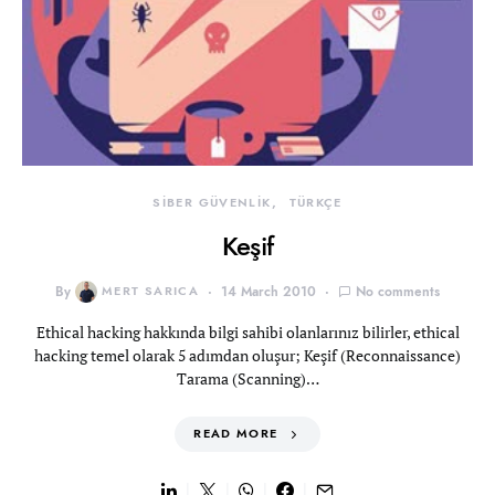
SİBER GÜVENLİK
TÜRKÇE
Keşif
By
MERT SARICA
14 March 2010
No comments
Ethical hacking hakkında bilgi sahibi olanlarınız bilirler, ethical
hacking temel olarak 5 adımdan oluşur; Keşif (Reconnaissance)
Tarama (Scanning)…
READ MORE