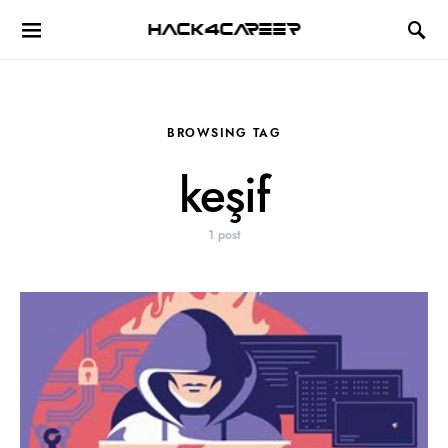
Hack4Career
BROWSING TAG
keşif
1 post