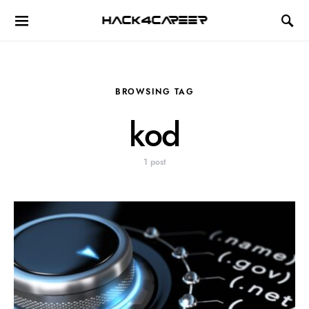
Hack4Career
BROWSING TAG
kod
1 post