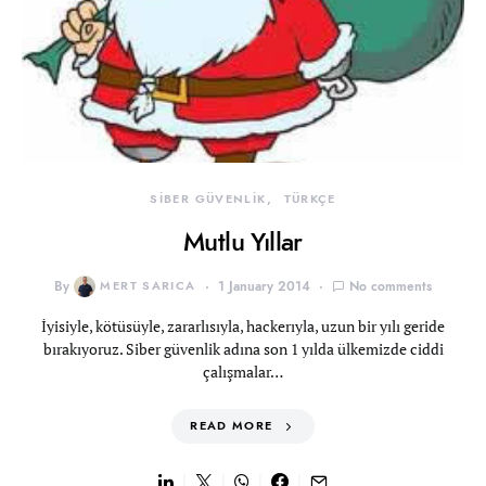
SİBER GÜVENLİK
TÜRKÇE
Mutlu Yıllar
By
MERT SARICA
1 January 2014
No comments
İyisiyle, kötüsüyle, zararlısıyla, hackerıyla, uzun bir yılı geride
bırakıyoruz. Siber güvenlik adına son 1 yılda ülkemizde ciddi
çalışmalar…
READ MORE