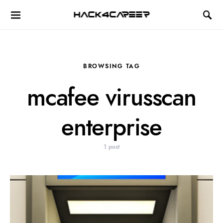
Hack4Career
BROWSING TAG
mcafee virusscan
enterprise
1 post