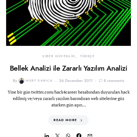
SİBER GÜVENLİK
TÜRKÇE
Bellek Analizi ile Zararlı Yazılım Analizi
By
MERT SARICA
26 December 2011
8 comments
Yine bir gün twitter.com/hack4career hesabından duyurulan hack
edilmiş ve/veya zararlı yazılım barındıran web sitelerine göz
atarken gün aşırı…
READ MORE