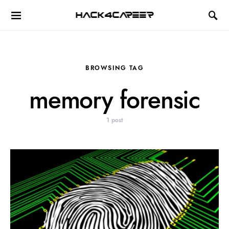
Hack4Career
BROWSING TAG
memory forensic
1 post