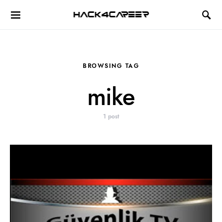
Hack4Career
BROWSING TAG
mike
1 post