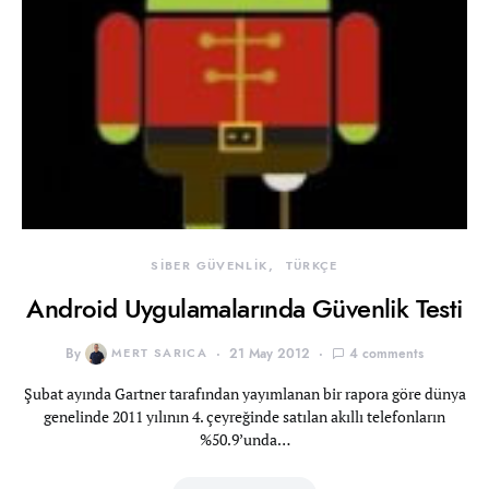
SİBER GÜVENLİK
TÜRKÇE
Android Uygulamalarında Güvenlik Testi
By
MERT SARICA
21 May 2012
4 comments
Şubat ayında Gartner tarafından yayımlanan bir rapora göre dünya
genelinde 2011 yılının 4. çeyreğinde satılan akıllı telefonların
%50.9’unda…