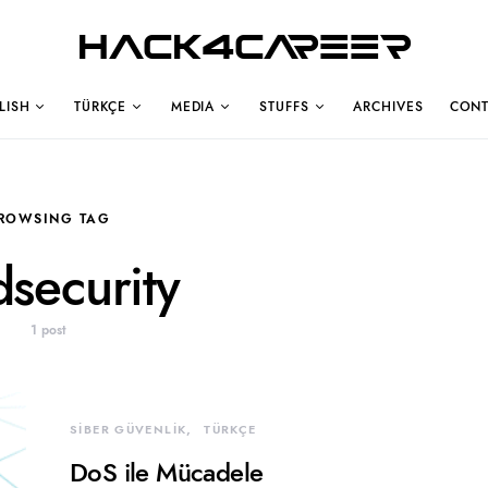
Hack4Career
LISH
TÜRKÇE
MEDIA
STUFFS
ARCHIVES
CONT
ROWSING TAG
security
1 post
SİBER GÜVENLİK
TÜRKÇE
DoS ile Mücadele