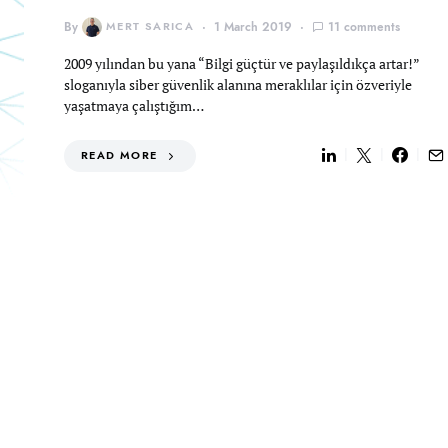
By
MERT SARICA
1 March 2019
11 comments
2009 yılından bu yana “Bilgi güçtür ve paylaşıldıkça artar!”
sloganıyla siber güvenlik alanına meraklılar için özveriyle
yaşatmaya çalıştığım…
READ MORE