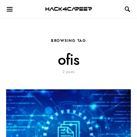
Hack4Career
BROWSING TAG
ofis
2 posts