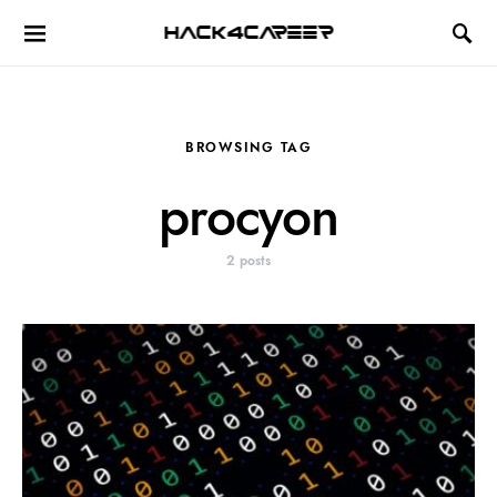
Hack4Career
BROWSING TAG
procyon
2 posts