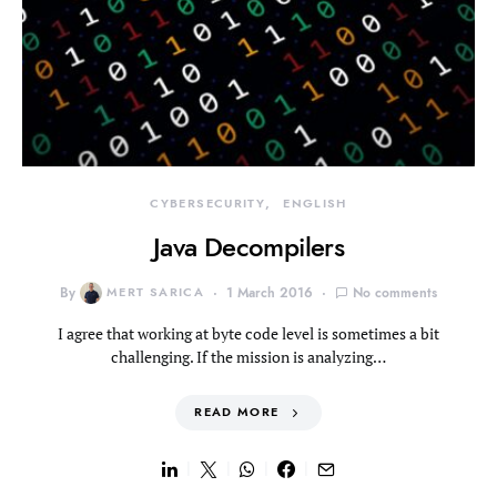
CYBERSECURITY
ENGLISH
Java Decompilers
By
MERT SARICA
1 March 2016
No comments
I agree that working at byte code level is sometimes a bit
challenging. If the mission is analyzing…
READ MORE