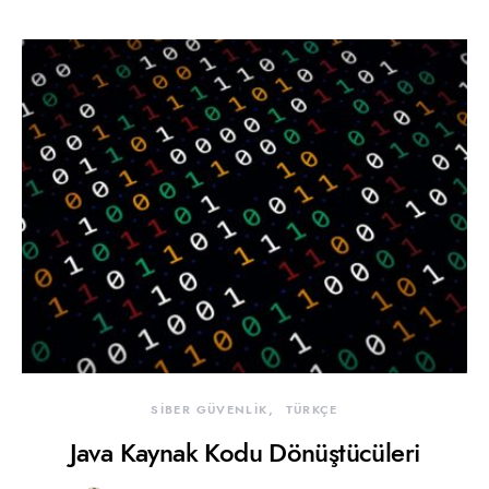
SİBER GÜVENLİK
TÜRKÇE
Java Kaynak Kodu Dönüştücüleri