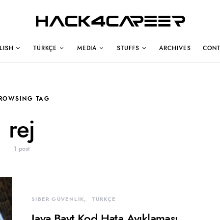
Hack4Career
LISH
TÜRKÇE
MEDIA
STUFFS
ARCHIVES
CONT
ROWSING TAG
rej
1 post
SİBER GÜVENLİK
TÜRKÇE
Java Bayt Kod Hata Ayıklaması