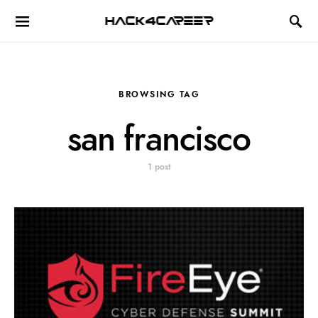
Hack4Career
BROWSING TAG
san francisco
1 post