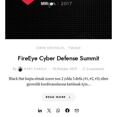
SİBER GÜVENLİK
TÜRKÇE
FireEye Cyber Defense Summit
By
MERT SARICA
15 October 2017
3 comments
Black Hat başta olmak üzere son 2 yılda 3 defa (#1, #2, #3) siber
güvenlik konferanslarına katılmak için…
READ MORE