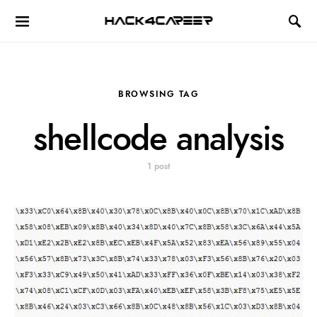
Hack4Career
BROWSING TAG
shellcode analysis
1 post