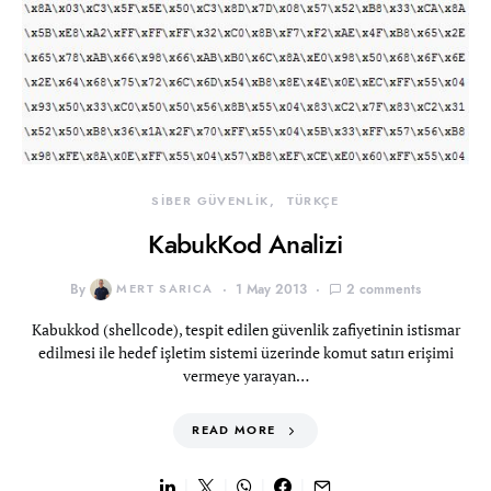
SİBER GÜVENLİK
TÜRKÇE
KabukKod Analizi
By
MERT SARICA
1 May 2013
2 comments
Kabukkod (shellcode), tespit edilen güvenlik zafiyetinin istismar
edilmesi ile hedef işletim sistemi üzerinde komut satırı erişimi
vermeye yarayan…
READ MORE