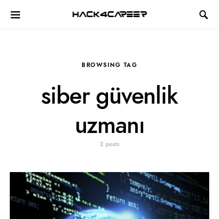
Hack4Career
BROWSING TAG
siber güvenlik
uzmanı
2 posts