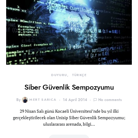
DUYURU
TÜRKÇE
Siber Güvenlik Sempozyumu
By
MERT SARICA
14 April 2014
No comments
29 Nisan Salı günü Kocaeli Üniversitesi’nde bu yıl ilki
gerçekleştirilecek olan Unisip Siber Güvenlik Sempozyumu;
uluslararası arenada, bilgi…