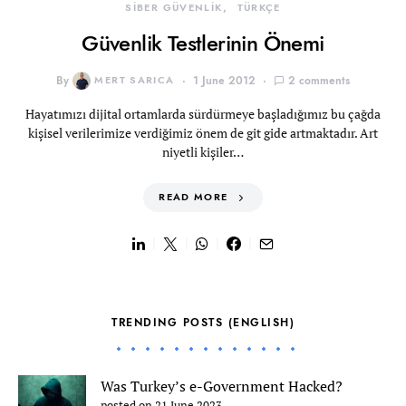
SİBER GÜVENLİK
TÜRKÇE
Güvenlik Testlerinin Önemi
By
MERT SARICA
1 June 2012
2 comments
Hayatımızı dijital ortamlarda sürdürmeye başladığımız bu çağda
kişisel verilerimize verdiğimiz önem de git gide artmaktadır. Art
niyetli kişiler…
READ MORE
TRENDING POSTS (ENGLISH)
Was Turkey’s e-Government Hacked?
posted on 21 June 2023