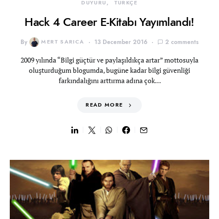
DUYURU
TÜRKÇE
Hack 4 Career E-Kitabı Yayımlandı!
By
MERT SARICA
13 December 2016
2 comments
2009 yılında “Bilgi güçtür ve paylaşıldıkça artar” mottosuyla
oluşturduğum blogumda, bugüne kadar bilgi güvenliği
farkındalığını arttırma adına çok…
READ MORE