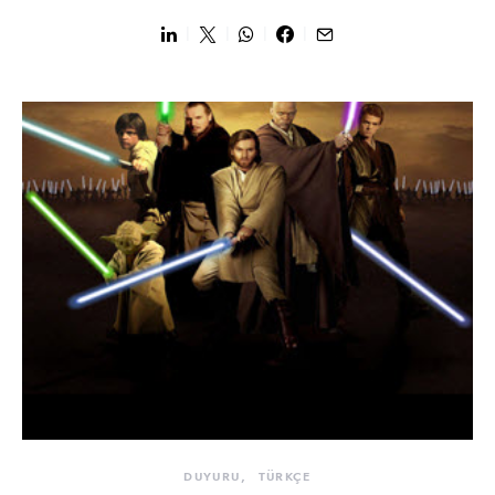
DUYURU
TÜRKÇE