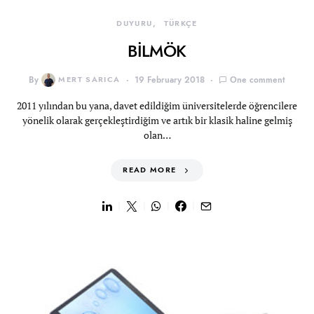
DUYURU
TÜRKÇE
BİLMÖK
By
MERT SARICA
19 February 2018
One comment
2011 yılından bu yana, davet edildiğim üniversitelerde öğrencilere
yönelik olarak gerçekleştirdiğim ve artık bir klasik haline gelmiş
olan…
READ MORE