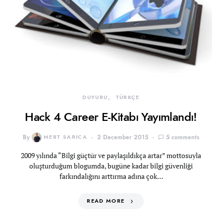
DUYURU
TÜRKÇE
Hack 4 Career E-Kitabı Yayımlandı!
By
MERT SARICA
2 December 2015
5 comments
2009 yılında “Bilgi güçtür ve paylaşıldıkça artar” mottosuyla
oluşturduğum blogumda, bugüne kadar bilgi güvenliği
farkındalığını arttırma adına çok…
READ MORE