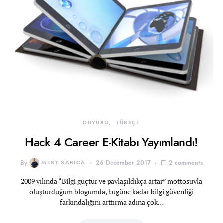
DUYURU
TÜRKÇE
Hack 4 Career E-Kitabı Yayımlandı!
By
MERT SARICA
26 December 2017
2 comments
2009 yılında “Bilgi güçtür ve paylaşıldıkça artar” mottosuyla
oluşturduğum blogumda, bugüne kadar bilgi güvenliği
farkındalığını arttırma adına çok…