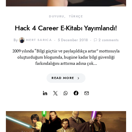
DUYURU
TÜRKÇE
Hack 4 Career E-Kitabı Yayımlandı!
By
MERT SARICA
5 December 2018
2 comments
2009 yılında “Bilgi güçtür ve paylaşıldıkça artar” mottosuyla
oluşturduğum blogumda, bugüne kadar bilgi güvenliği
farkındalığını arttırma adına çok…
READ MORE