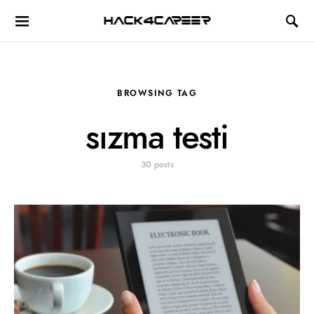
Hack4Career
BROWSING TAG
sızma testi
30 posts