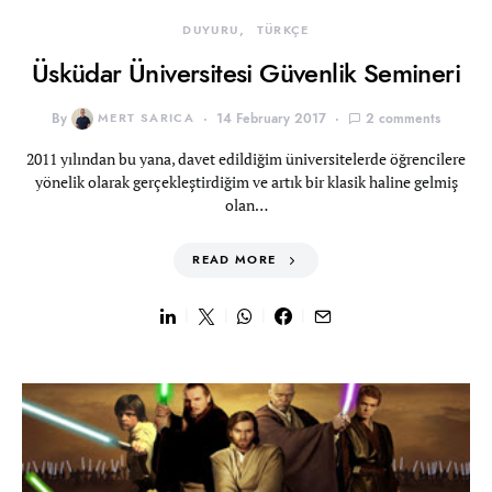
DUYURU
TÜRKÇE
Üsküdar Üniversitesi Güvenlik Semineri
By
MERT SARICA
14 February 2017
2 comments
2011 yılından bu yana, davet edildiğim üniversitelerde öğrencilere
yönelik olarak gerçekleştirdiğim ve artık bir klasik haline gelmiş
olan…
READ MORE