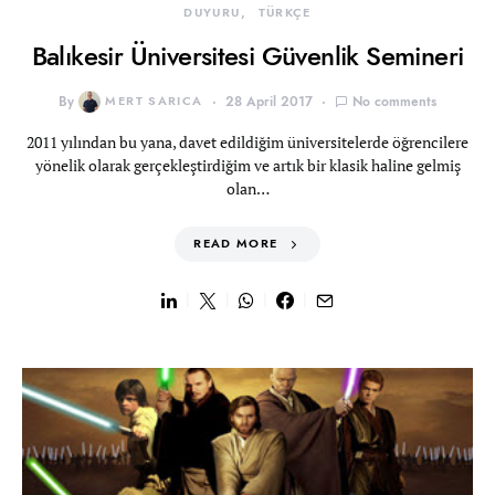
DUYURU
TÜRKÇE
Balıkesir Üniversitesi Güvenlik Semineri
By
MERT SARICA
28 April 2017
No comments
2011 yılından bu yana, davet edildiğim üniversitelerde öğrencilere
yönelik olarak gerçekleştirdiğim ve artık bir klasik haline gelmiş
olan…
READ MORE