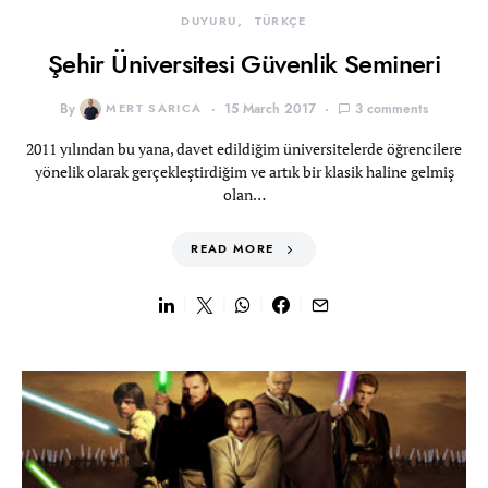
DUYURU
TÜRKÇE
Şehir Üniversitesi Güvenlik Semineri
By
MERT SARICA
15 March 2017
3 comments
2011 yılından bu yana, davet edildiğim üniversitelerde öğrencilere
yönelik olarak gerçekleştirdiğim ve artık bir klasik haline gelmiş
olan…
READ MORE