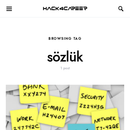
Hack4Career
BROWSING TAG
sözlük
1 post