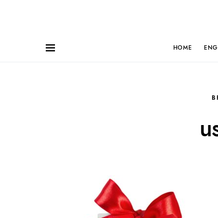
HOME
ENG
B
u