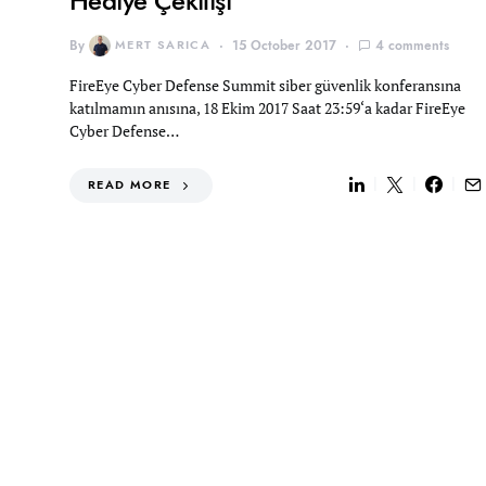
Hediye Çekilişi
By
MERT SARICA
15 October 2017
4 comments
FireEye Cyber Defense Summit siber güvenlik konferansına
katılmamın anısına, 18 Ekim 2017 Saat 23:59‘a kadar FireEye
Cyber Defense…
READ MORE