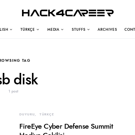
Hack4Career
LISH
TÜRKÇE
MEDIA
STUFFS
ARCHIVES
CONT
ROWSING TAG
sb disk
1 post
DUYURU
TÜRKÇE
FireEye Cyber Defense Summit