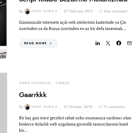
By
MERT SARICA
27 February 2011
One comment
Günümüzde internete açık web sitelerinin kaderinde ya Çin
üzerinden ya da Rusya üzerinden en az bir defa taranmak…
READ MORE
SİBER GÜVENLİK
TÜRKÇE
Gaarrkkk
By
MERT SARICA
21 October 2010
11 comments
Bir kaç gün önce geceleri rahat uyku uyumanıza yardımcı olan
binlerce dolarlık web uygulama güvenlik tarayıcılarının basit
bir…