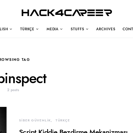
Hack4Career
LISH
TÜRKÇE
MEDIA
STUFFS
ARCHIVES
CONT
ROWSING TAG
inspect
2 posts
SİBER GÜVENLİK
TÜRKÇE
Script Kiddie Bezdirme Mekanizması