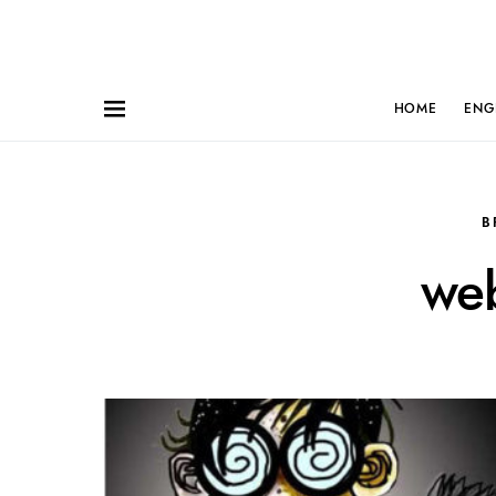
HOME
ENG
B
web