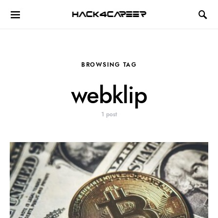
Hack4Career
BROWSING TAG
webklip
1 post