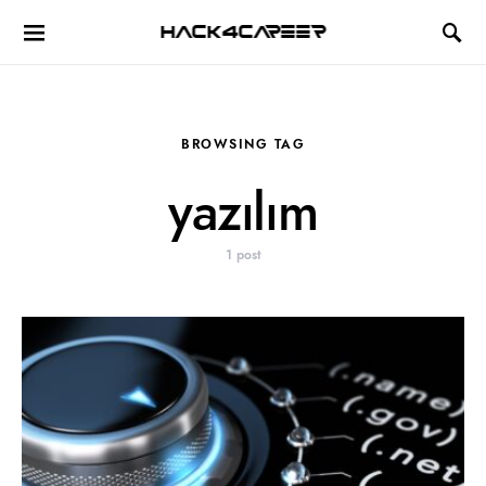
Hack4Career
BROWSING TAG
yazılım
1 post