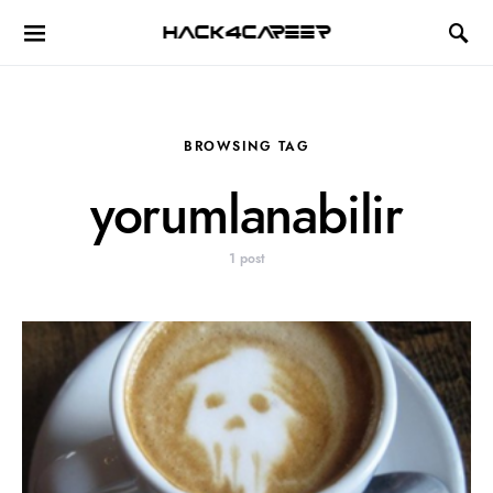
Hack4Career
BROWSING TAG
yorumlanabilir
1 post