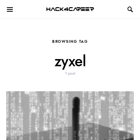
Hack4Career
BROWSING TAG
zyxel
1 post