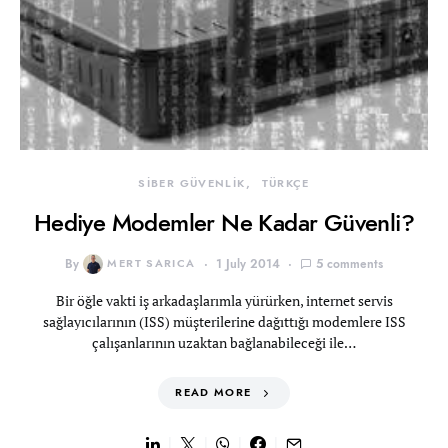
SİBER GÜVENLİK
TÜRKÇE
Hediye Modemler Ne Kadar Güvenli?
By
MERT SARICA
1 July 2014
5 comments
Bir öğle vakti iş arkadaşlarımla yürürken, internet servis
sağlayıcılarının (ISS) müşterilerine dağıttığı modemlere ISS
çalışanlarının uzaktan bağlanabileceği ile…
READ MORE