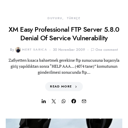
DUYURU
TÜRKÇE
XM Easy Professional FTP Server 5.8.0
Denial Of Service Vulnerability
By
MERT SARICA
30 November 2009
One comment
Zafiyetten kısaca bahsetmek gerekirse ftp sunucusuna başarıyla
giriş yapıldıktan sonra “HELP AAA… (4074 tane)” komutunun
gönderilmesi sonucunda ftp…
READ MORE