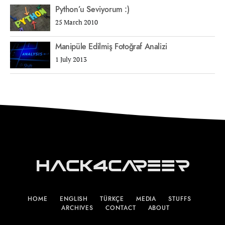
Python’u Seviyorum :)
25 March 2010
Manipüle Edilmiş Fotoğraf Analizi
1 July 2013
Hack4Career
HOME
ENGLISH
TÜRKÇE
MEDIA
STUFFS
ARCHIVES
CONTACT
ABOUT