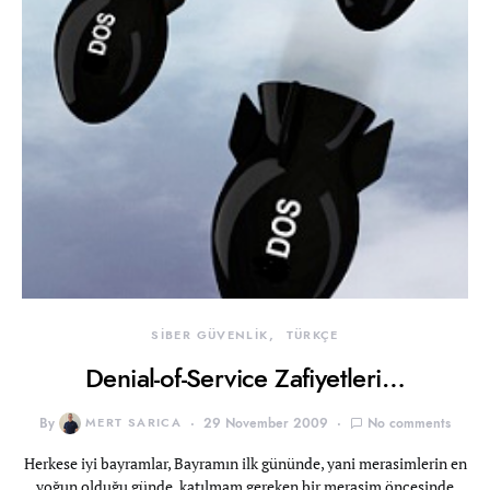
SİBER GÜVENLİK
TÜRKÇE
Denial-of-Service Zafiyetleri…
By
MERT SARICA
29 November 2009
No comments
Herkese iyi bayramlar, Bayramın ilk gününde, yani merasimlerin en
yoğun olduğu günde, katılmam gereken bir merasim öncesinde