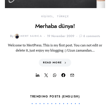
KİŞİSEL
TÜRKÇE
Merhaba dünya!
By
MERT SARICA
19 November 2009
6 comments
Welcome to MertPress. This is my first post. You can not edit or
delete it, just enjoy my blogging :) Uzun zamandan…
READ MORE
TRENDING POSTS (ENGLISH)