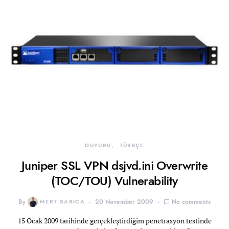
DUYURU
TÜRKÇE
Juniper SSL VPN dsjvd.ini Overwrite
(TOC/TOU) Vulnerability
By
MERT SARICA
20 November 2009
No comments
15 Ocak 2009 tarihinde gerçekleştirdiğim penetrasyon testinde