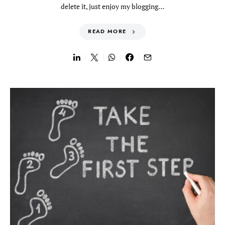
delete it, just enjoy my blogging…
READ MORE