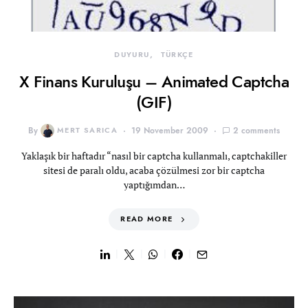
DUYURU
TÜRKÇE
X Finans Kuruluşu – Animated Captcha
(GIF)
By
MERT SARICA
19 November 2009
2 comments
Yaklaşık bir haftadır “nasıl bir captcha kullanmalı, captchakiller
sitesi de paralı oldu, acaba çözülmesi zor bir captcha
yaptığımdan…
READ MORE