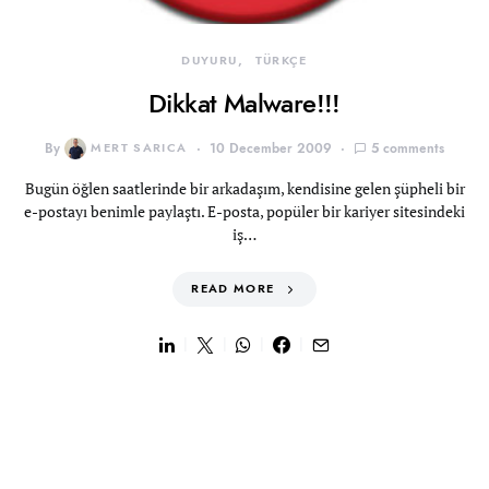
DUYURU
TÜRKÇE
Dikkat Malware!!!
By
MERT SARICA
10 December 2009
5 comments
Bugün öğlen saatlerinde bir arkadaşım, kendisine gelen şüpheli bir
e-postayı benimle paylaştı. E-posta, popüler bir kariyer sitesindeki
iş…
READ MORE