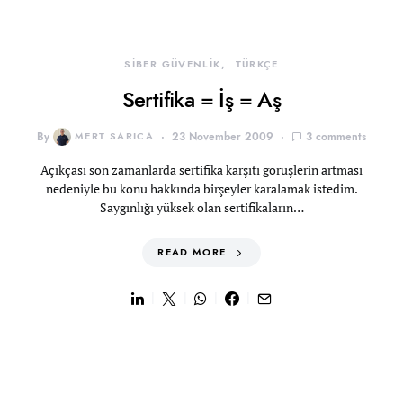
SİBER GÜVENLİK
TÜRKÇE
Sertifika = İş = Aş
By
MERT SARICA
23 November 2009
3 comments
Açıkçası son zamanlarda sertifika karşıtı görüşlerin artması
nedeniyle bu konu hakkında birşeyler karalamak istedim.
Saygınlığı yüksek olan sertifikaların…
READ MORE