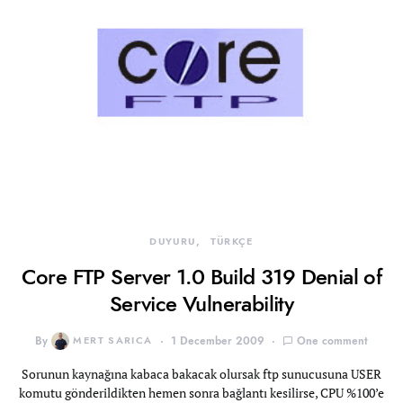
DUYURU
TÜRKÇE
Core FTP Server 1.0 Build 319 Denial of
Service Vulnerability
By
MERT SARICA
1 December 2009
One comment
Sorunun kaynağına kabaca bakacak olursak ftp sunucusuna USER
komutu gönderildikten hemen sonra bağlantı kesilirse, CPU %100’e