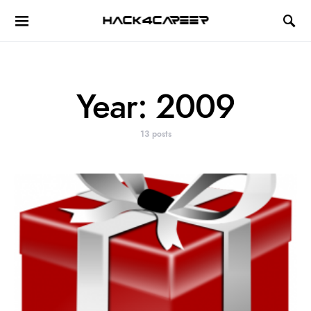
Hack4Career
Year:
2009
13 posts