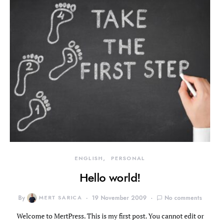
ENGLISH
PERSONAL
Hello world!
By
MERT SARICA
19 November 2009
No comments
Welcome to MertPress. This is my first post. You cannot edit or