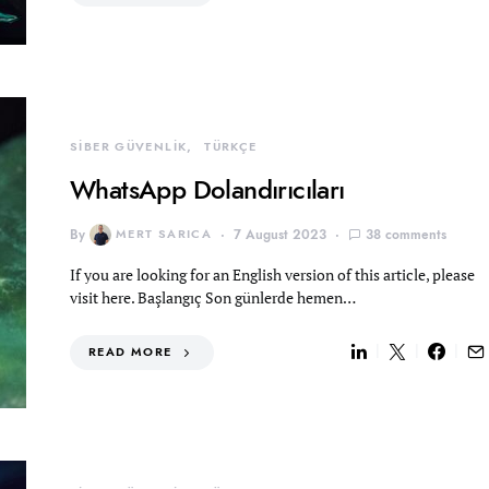
SİBER GÜVENLİK
TÜRKÇE
WhatsApp Dolandırıcıları
By
MERT SARICA
7 August 2023
38 comments
If you are looking for an English version of this article, please
visit here. Başlangıç Son günlerde hemen…
READ MORE