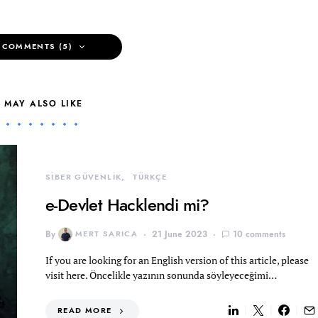
 COMMENTS (5)
 MAY ALSO LIKE
SİBER GÜVENLİK
TÜRKÇE
e-Devlet Hacklendi mi?
By
MERT SARICA
21 June 2023
10 comments
If you are looking for an English version of this article, please
visit here. Öncelikle yazının sonunda söyleyeceğimi…
READ MORE