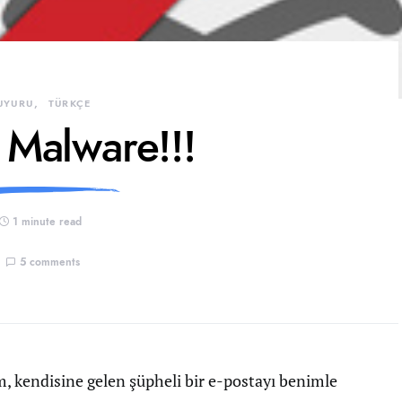
UYURU
TÜRKÇE
 Malware!!!
1 minute read
5 comments
, kendisine gelen şüpheli bir e-postayı benimle