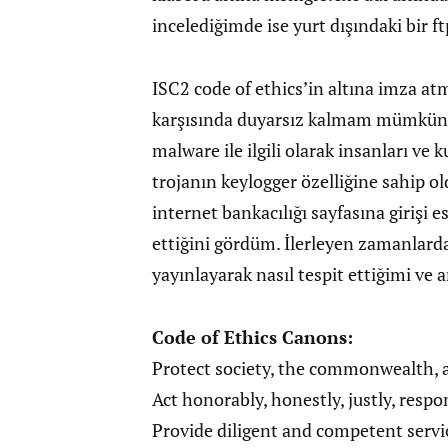
incelediğimde ise yurt dışındaki bir 
ISC2 code of ethics’in altına imza at
karşısında duyarsız kalmam mümkün de
malware ile ilgili olarak insanları ve
trojanın keylogger özelliğine sahip o
internet bankacılığı sayfasına girişi 
ettiğini gördüm. İlerleyen zamanlarda 
yayınlayarak nasıl tespit ettiğimi ve
Code of Ethics Canons:
Protect society, the commonwealth, a
Act honorably, honestly, justly, respon
Provide diligent and competent servic