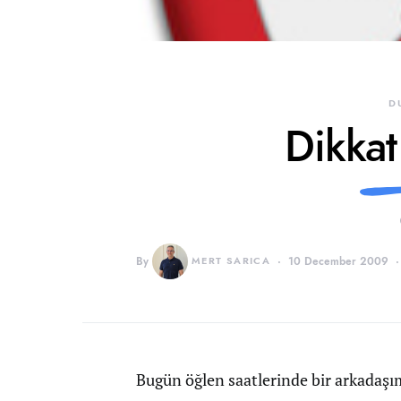
D
Dikkat
By
MERT SARICA
10 December 2009
Bugün öğlen saatlerinde bir arkadaşım