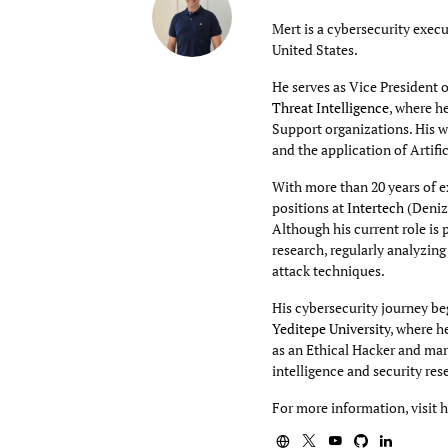
Mert is a cybersecurity execu
United States.
He serves as Vice President 
Threat Intelligence
, where h
Support organizations. His wo
and the application of Artifi
With more than 20 years of e
positions at
Intertech
(Deniz
Although his current role is 
research, regularly analyzin
attack techniques.
His cybersecurity journey beg
Yeditepe University
, where h
as an Ethical Hacker and mar
intelligence and security res
For more information, visit 