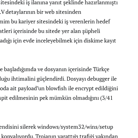
sitesindeki iş ilanına yanıt şeklinde hazırlanmıştı
.V detaylarının bir web sitesinden
enimim bu kariyer sitesindeki iş verenlerin hedef
leri içerisinde bu sitede yer alan şüpheli
adığı için evde inceleyebilmek için diskime kayıt
e başladığımda ve dosyanın içerisinde Türkçe
lduğu ihtimalini güçlendirdi. Dosyayı debugger ile
da ait payload’un blowfish ile encrypt edildiğini
espit edilmesinin pek mümkün olmadığını (3/41
kendisini silerek windows/system32/wins/setup
 kopyalıyordu. Trojanın yarattığı trafiği yakından