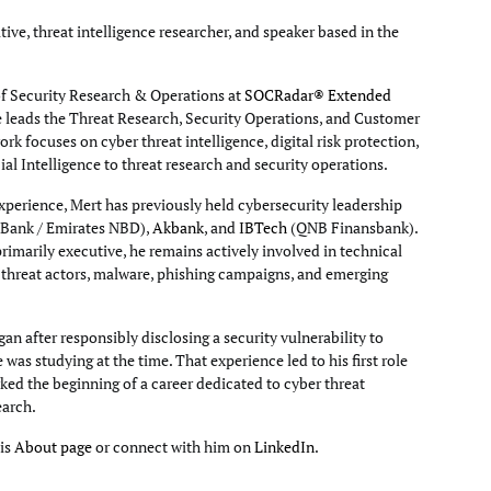
tive, threat intelligence researcher, and speaker based in the
of Security Research & Operations at
SOCRadar® Extended
e leads the Threat Research, Security Operations, and Customer
rk focuses on cyber threat intelligence, digital risk protection,
cial Intelligence to threat research and security operations.
xperience, Mert has previously held cybersecurity leadership
Bank / Emirates NBD),
Akbank
, and
IBTech
(QNB Finansbank).
primarily executive, he remains actively involved in technical
g threat actors, malware, phishing campaigns, and emerging
an after responsibly disclosing a security vulnerability to
e was studying at the time. That experience led to his first role
ked the beginning of a career dedicated to cyber threat
earch.
his
About page
or connect with him on
LinkedIn
.