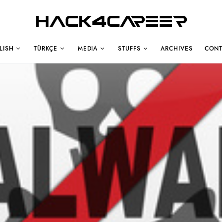
Hack4Career
LISH
TÜRKÇE
MEDIA
STUFFS
ARCHIVES
CONT