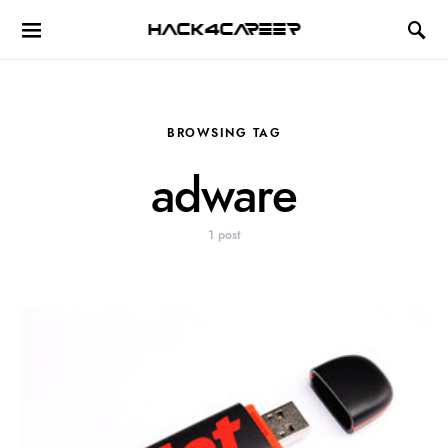
Hack4Career
BROWSING TAG
adware
1 post