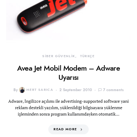
SİBER GÜVENLİK
TÜRKÇE
Avea Jet Mobil Modem – Adware
Uyarısı
By
MERT SARICA
2 September 2010
7 comments
Adware, İngilizce açılımı ile advertising-supported software yani
reklam destekli yazılım, yüklenildiği bilgisayara yüklenme
işleminden sonra program kullanımdayken otomatik…
READ MORE