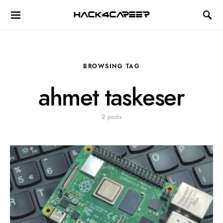
Hack4Career
BROWSING TAG
ahmet taskeser
2 posts